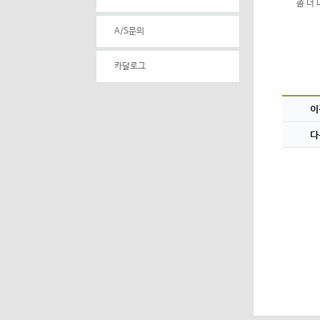
좀 더
A/S문의
카달로그
이
다